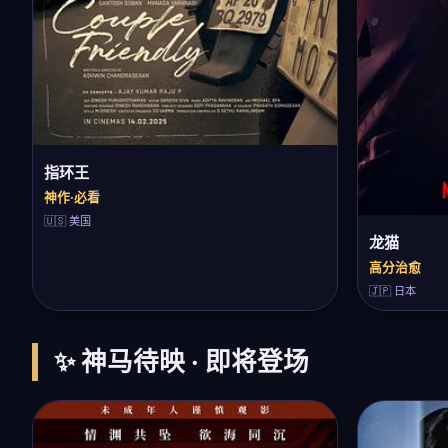
指环王
神作·必看
🇺🇸 美国
龙猫
高分治愈
🇯🇵 日本
✨ 神马待映 · 即将登场