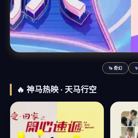
🦄 奇幻
🔥 神马热映 · 天马行空