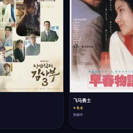
飞马勇士
⭐ 9.4
热映中