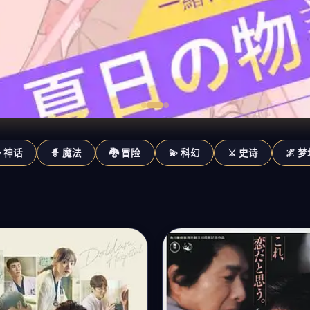
✨ 神话
🧙 魔法
🐉 冒险
💫 科幻
⚔️ 史诗
🌌 