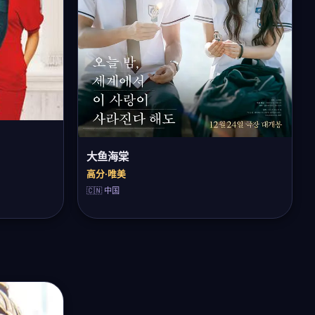
大鱼海棠
高分·唯美
🇨🇳 中国