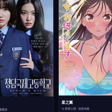
星之翼
🦄 即将上线 · 治愈动画
敬请期待