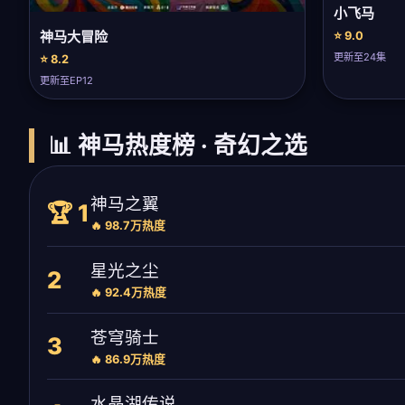
小飞马
神马大冒险
⭐ 9.0
更新至24集
⭐ 8.2
更新至EP12
📊 神马热度榜 · 奇幻之选
神马之翼
🏆 1
🔥 98.7万热度
星光之尘
2
🔥 92.4万热度
苍穹骑士
3
🔥 86.9万热度
水晶湖传说