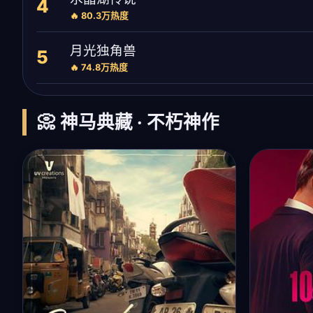
4
🔥 80.3万热度
月光独角兽
5
🔥 74.8万热度
📀 神马典藏 · 不朽神作