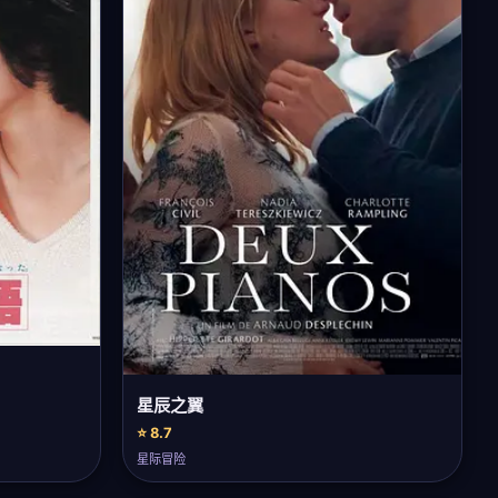
星辰之翼
⭐ 8.7
星际冒险