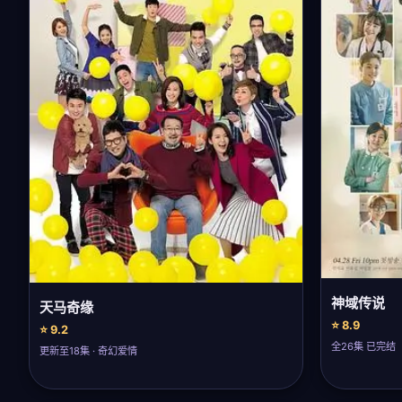
神域传说
天马奇缘
⭐ 8.9
⭐ 9.2
全26集 已完结
更新至18集 · 奇幻爱情