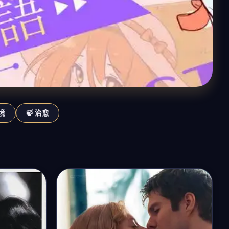
梦境
🍃 治愈