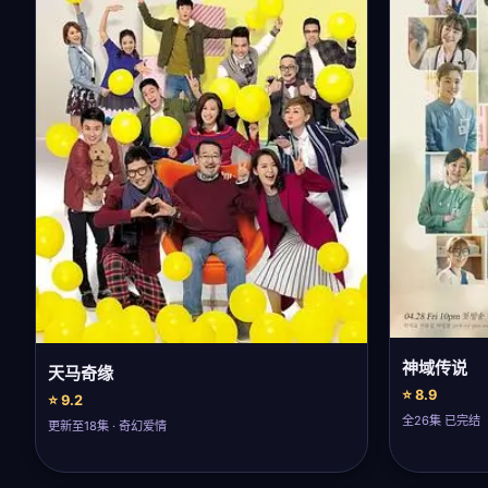
神域传说
天马奇缘
⭐ 8.9
⭐ 9.2
全26集 已完结
更新至18集 · 奇幻爱情