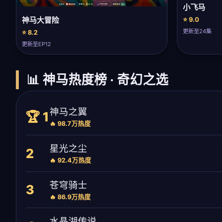
小飞马
神马大冒险
⭐ 9.0
更新至24集
⭐ 8.2
更新至EP12
📊 神马热度榜 · 奇幻之选
神马之翼
🏆 1
🔥 98.7万热度
星光之尘
2
🔥 92.4万热度
苍穹骑士
3
🔥 86.9万热度
水晶湖传说