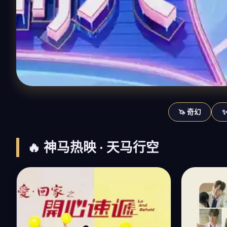
🦄 奇幻
🔥 神马热映 · 天马行空