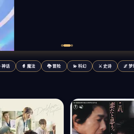
✨ 神话
🧙 魔法
🐉 冒险
💫 科幻
⚔️ 史诗
🌌 