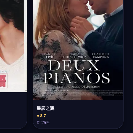
星辰之翼
⭐ 8.7
星际冒险