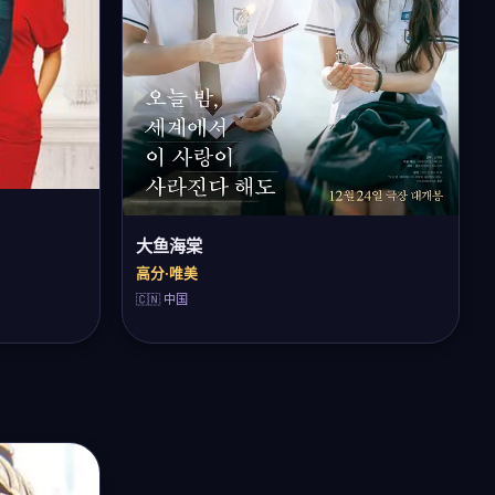
大鱼海棠
高分·唯美
🇨🇳 中国