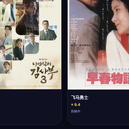
飞马勇士
⭐ 9.4
热映中