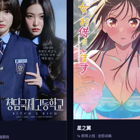
星之翼
🦄 即将上线 · 治愈动画
敬请期待