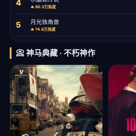
4
🔥 80.3万热度
月光独角兽
5
🔥 74.8万热度
📀 神马典藏 · 不朽神作