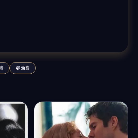
梦境
🍃 治愈