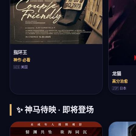
指环王
神作·必看
🇺🇸 美国
龙猫
高分治愈
🇯🇵 日本
✨ 神马待映 · 即将登场